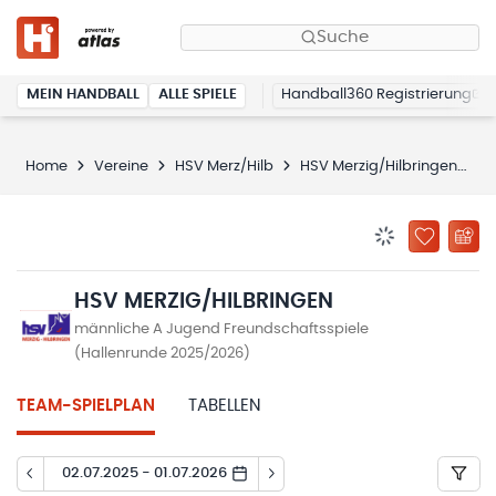
Suche
MEIN HANDBALL
ALLE SPIELE
Handball360 Registrierung
Home
Vereine
HSV Merz/Hilb
HSV Merzig/Hilbringen
S
BENACHRICHTIG
ZU „MEINE
HSV MERZIG/HILBRINGEN
männliche A Jugend Freundschaftsspiele
(Hallenrunde 2025/2026)
TEAM-SPIELPLAN
TABELLEN
02.07.2025 - 01.07.2026