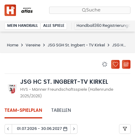
Suche
MEIN HANDBALL
ALLE SPIELE
Handball360 Registrierung
Home
Vereine
JSG SGH St. Ingbert - TV Kirkel
JSG HC St. Ingbert-TV Kirkel
BENACHRICHTIG
ZU „MEINE
JSG HC ST. INGBERT-TV KIRKEL
HVS - Männer Freundschaftsspiele (Hallenrunde
2025/2026)
TEAM-SPIELPLAN
TABELLEN
01.07.2026 - 30.06.2027