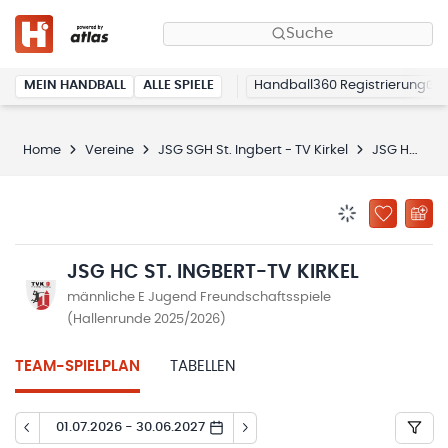
Suche
MEIN HANDBALL
ALLE SPIELE
Handball360 Registrierung
Home
Vereine
JSG SGH St. Ingbert - TV Kirkel
JSG HC St. Ingbert-TV Kirkel
BENACHRICHTIG
ZU „MEINE
JSG HC ST. INGBERT-TV KIRKEL
männliche E Jugend Freundschaftsspiele
(Hallenrunde 2025/2026)
TEAM-SPIELPLAN
TABELLEN
01.07.2026 - 30.06.2027