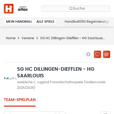
Suche
MEIN HANDBALL
ALLE SPIELE
Handball360 Registrierung
Home
Vereine
SG HC Dillingen-Diefflen - HG Saarlouis
SG 
BENACHRICHTIG
ZU „MEINE
SG HC DILLINGEN-DIEFFLEN - HG
SAARLOUIS
weibliche C Jugend Freundschaftsspiele (Hallenrunde
2025/2026)
TEAM-SPIELPLAN