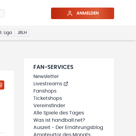
ANMELDEN
3. Liga
JBLH
FAN-SERVICES
Newsletter
Livestreams
HTIGUNGSSTATUS WIRD GELADEN
MEINE TEAMS“ HINZUFÜGEN
Fanshops
Ticketshops
Vereinsfinder
Alle Spiele des Tages
Was ist handball.net?
Auszeit - Der Ernährungsblog
Amateurtor des Monats