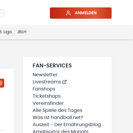
ANMELDEN
3. Liga
JBLH
FAN-SERVICES
Newsletter
Livestreams
HTIGUNGSSTATUS WIRD GELADEN
MEINE TEAMS“ HINZUFÜGEN
Fanshops
Ticketshops
Vereinsfinder
Alle Spiele des Tages
Was ist handball.net?
Auszeit - Der Ernährungsblog
Amateurtor des Monats