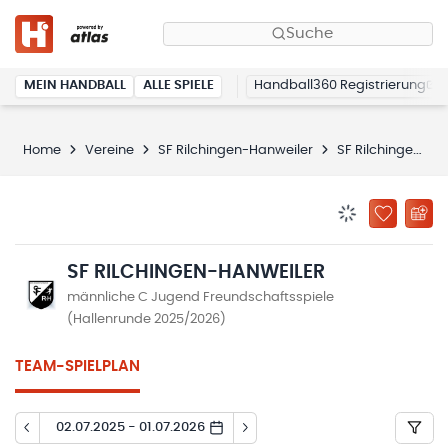
Suche
MEIN HANDBALL
ALLE SPIELE
Handball360 Registrierung
Home
Vereine
SF Rilchingen-Hanweiler
SF Rilchingen-Hanweiler
BENACHRICHTIG
ZU „MEINE
SF RILCHINGEN-HANWEILER
männliche C Jugend Freundschaftsspiele
(Hallenrunde 2025/2026)
TEAM-SPIELPLAN
02.07.2025 - 01.07.2026