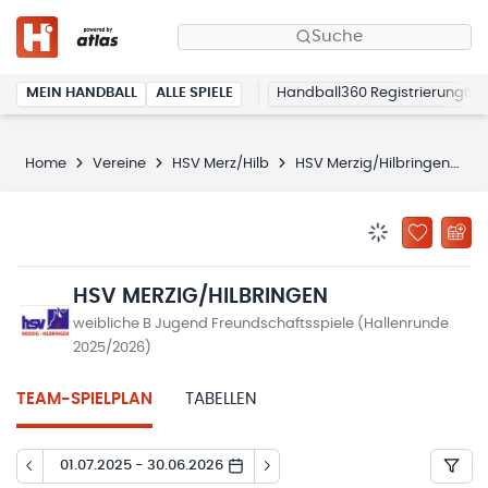
Suche
MEIN HANDBALL
ALLE SPIELE
Handball360 Registrierung
Home
Vereine
HSV Merz/Hilb
HSV Merzig/Hilbringen
S
BENACHRICHTIG
ZU „MEINE
HSV MERZIG/HILBRINGEN
weibliche B Jugend Freundschaftsspiele (Hallenrunde
2025/2026)
TEAM-SPIELPLAN
TABELLEN
01.07.2025 - 30.06.2026