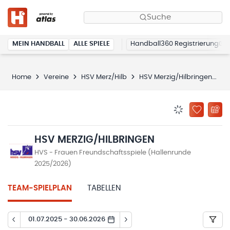
Suche
MEIN HANDBALL
ALLE SPIELE
Handball360 Registrierung
Home
Vereine
HSV Merz/Hilb
HSV Merzig/Hilbringen
S
BENACHRICHTIG
ZU „MEINE
HSV MERZIG/HILBRINGEN
HVS - Frauen Freundschaftsspiele (Hallenrunde
2025/2026)
TEAM-SPIELPLAN
TABELLEN
01.07.2025 - 30.06.2026