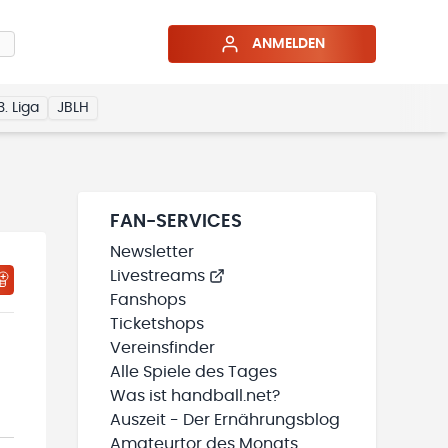
ANMELDEN
3. Liga
JBLH
FAN-SERVICES
Newsletter
Livestreams
HTIGUNGSSTATUS WIRD GELADEN
MEINE TEAMS“ HINZUFÜGEN
Fanshops
Ticketshops
Vereinsfinder
Alle Spiele des Tages
Was ist handball.net?
Auszeit - Der Ernährungsblog
Amateurtor des Monats