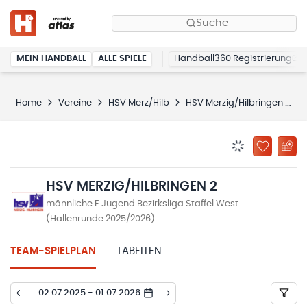
Suche
MEIN HANDBALL
ALLE SPIELE
Handball360 Registrierung
Home
Vereine
HSV Merz/Hilb
HSV Merzig/Hilbringen 2
BENACHRICHTIG
ZU „MEINE
HSV MERZIG/HILBRINGEN 2
männliche E Jugend Bezirksliga Staffel West
(Hallenrunde 2025/2026)
TEAM-SPIELPLAN
TABELLEN
02.07.2025 - 01.07.2026