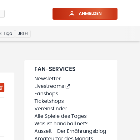
ANMELDEN
3. Liga
JBLH
FAN-SERVICES
Newsletter
Livestreams
HTIGUNGSSTATUS WIRD GELADEN
MEINE TEAMS“ HINZUFÜGEN
Fanshops
Ticketshops
Vereinsfinder
Alle Spiele des Tages
Was ist handball.net?
Auszeit - Der Ernährungsblog
Amateurtor des Monats