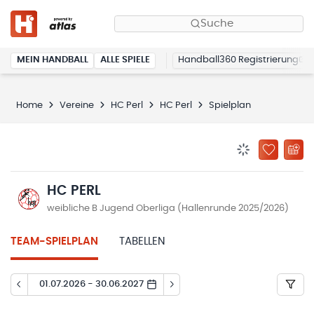
Suche
MEIN HANDBALL
ALLE SPIELE
Handball360 Registrierung
Home
Vereine
HC Perl
HC Perl
Spielplan
BENACHRICHTIG
ZU „MEINE
HC PERL
weibliche B Jugend Oberliga (Hallenrunde 2025/2026)
TEAM-SPIELPLAN
TABELLEN
01.07.2026 - 30.06.2027