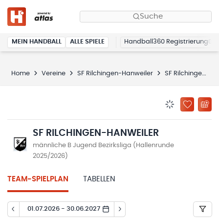
Suche
MEIN HANDBALL
ALLE SPIELE
Handball360 Registrierung
Home
Vereine
SF Rilchingen-Hanweiler
SF Rilchingen-Hanweiler
BENACHRICHTIG
ZU „MEINE
SF RILCHINGEN-HANWEILER
männliche B Jugend Bezirksliga (Hallenrunde
2025/2026)
TEAM-SPIELPLAN
TABELLEN
01.07.2026 - 30.06.2027