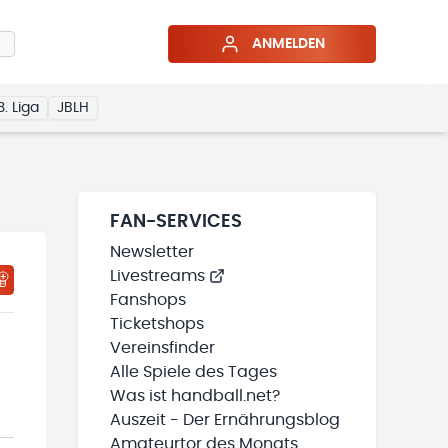
ANMELDEN
3. Liga
JBLH
FAN-SERVICES
Newsletter
Livestreams
HTIGUNGSSTATUS WIRD GELADEN
MEINE TEAMS“ HINZUFÜGEN
Fanshops
Ticketshops
Vereinsfinder
Alle Spiele des Tages
Was ist handball.net?
Auszeit - Der Ernährungsblog
Amateurtor des Monats