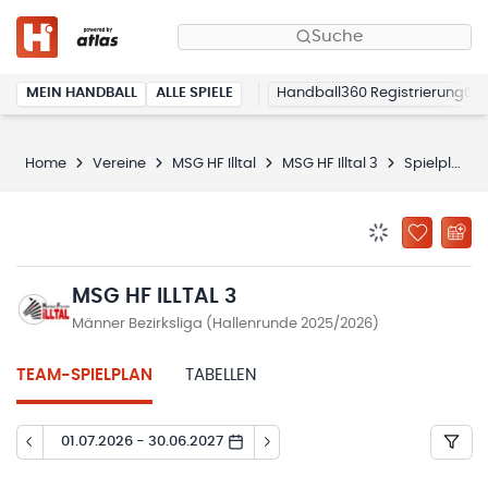
Suche
MEIN HANDBALL
ALLE SPIELE
Handball360 Registrierung
Home
Vereine
MSG HF Illtal
MSG HF Illtal 3
Spielplan
BENACHRICHTIG
ZU „MEINE
MSG HF ILLTAL 3
Männer Bezirksliga (Hallenrunde 2025/2026)
TEAM-SPIELPLAN
TABELLEN
01.07.2026 - 30.06.2027