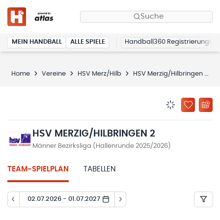
Suche
MEIN HANDBALL
ALLE SPIELE
Handball360 Registrierung
Home
Vereine
HSV Merz/Hilb
HSV Merzig/Hilbringen 2
BENACHRICHTIG
ZU „MEINE
HSV MERZIG/HILBRINGEN 2
Männer Bezirksliga (Hallenrunde 2025/2026)
TEAM-SPIELPLAN
TABELLEN
02.07.2026 - 01.07.2027