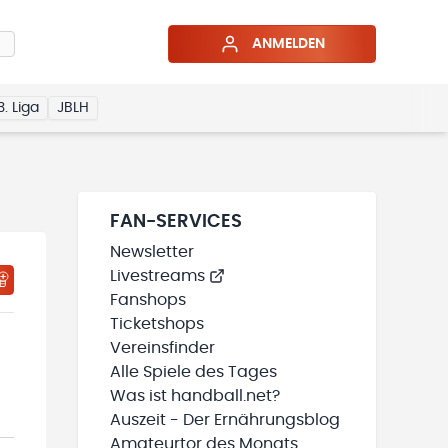
ANMELDEN
3. Liga
JBLH
FAN-SERVICES
Newsletter
Livestreams
HTIGUNGSSTATUS WIRD GELADEN
MEINE TEAMS“ HINZUFÜGEN
Fanshops
Ticketshops
Vereinsfinder
Alle Spiele des Tages
Was ist handball.net?
Auszeit - Der Ernährungsblog
Amateurtor des Monats