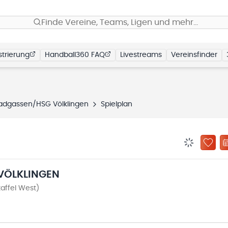
Finde Vereine, Teams, Ligen und mehr…
trierung
Handball360 FAQ
Livestreams
Vereinsfinder
dgassen/HSG Völklingen
Spielplan
BENACHRIC
ZU „
VÖLKLINGEN
affel West)