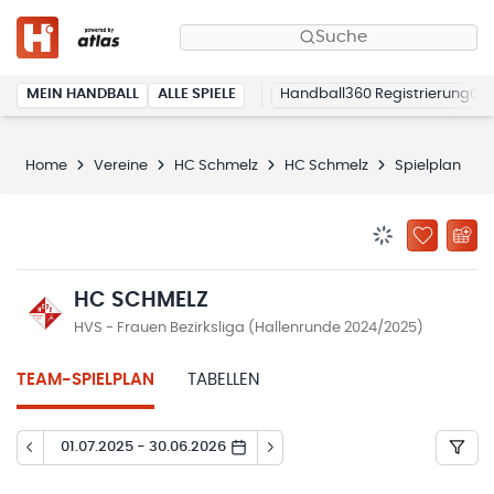
Suche
MEIN HANDBALL
ALLE SPIELE
Handball360 Registrierung
Home
Vereine
HC Schmelz
HC Schmelz
Spielplan
BENACHRICHTIG
ZU „MEINE
HC SCHMELZ
HVS - Frauen Bezirksliga (Hallenrunde 2024/2025)
TEAM-SPIELPLAN
TABELLEN
01.07.2025 - 30.06.2026