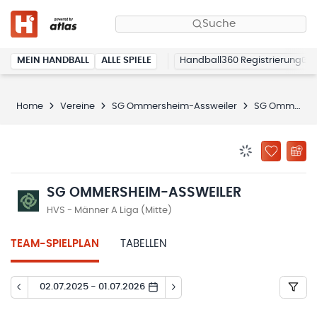
Suche
MEIN HANDBALL
ALLE SPIELE
Handball360 Registrierung
Home
Vereine
SG Ommersheim-Assweiler
SG Ommersheim-Assweiler
BENACHRICHTIG
ZU „MEINE
SG OMMERSHEIM-ASSWEILER
HVS - Männer A Liga (Mitte)
TEAM-SPIELPLAN
TABELLEN
02.07.2025 - 01.07.2026