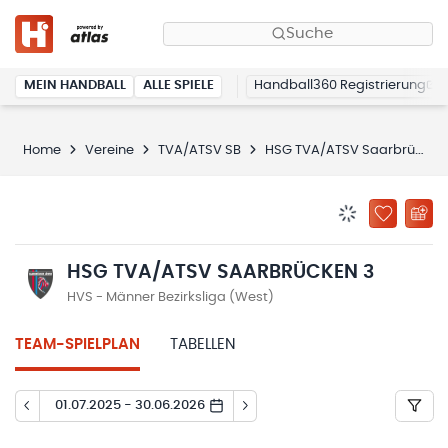
Suche
MEIN HANDBALL
ALLE SPIELE
Handball360 Registrierung
Home
Vereine
TVA/ATSV SB
HSG TVA/ATSV Saarbrücken 3
BENACHRICHTIG
ZU „MEINE
HSG TVA/ATSV SAARBRÜCKEN 3
HVS - Männer Bezirksliga (West)
TEAM-SPIELPLAN
TABELLEN
01.07.2025 - 30.06.2026