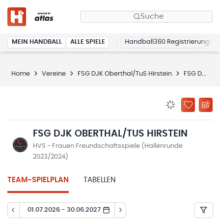
Suche
MEIN HANDBALL
ALLE SPIELE
Handball360 Registrierung
Home
Vereine
FSG DJK Oberthal/TuS Hirstein
FSG DJK Oberthal/TuS Hirstein
BENACHRICHTIG
ZU „MEINE
FSG DJK OBERTHAL/TUS HIRSTEIN
HVS - Frauen Freundschaftsspiele (Hallenrunde
2023/2024)
TEAM-SPIELPLAN
TABELLEN
01.07.2026 - 30.06.2027