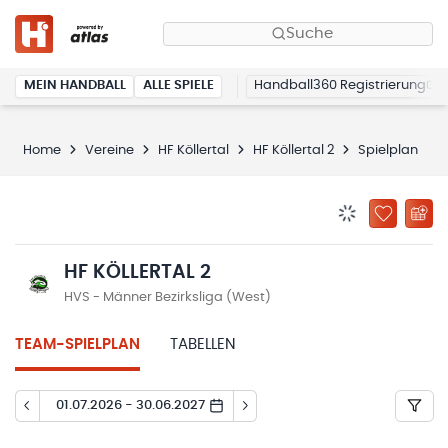
Suche
MEIN HANDBALL
ALLE SPIELE
Handball360 Registrierung
Home
Vereine
HF Köllertal
HF Köllertal 2
Spielplan
BENACHRICHTIG
ZU „MEINE
HF KÖLLERTAL 2
HVS - Männer Bezirksliga (West)
TEAM-SPIELPLAN
TABELLEN
01.07.2026 - 30.06.2027