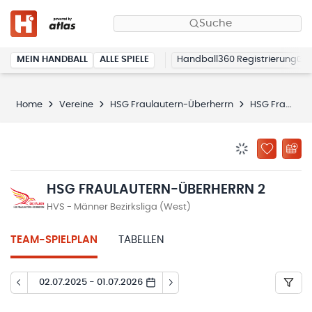
Suche
MEIN HANDBALL
ALLE SPIELE
Handball360 Registrierung
Home
Vereine
HSG Fraulautern-Überherrn
HSG Fraulautern-Überherrn 2
BENACHRICHTIG
ZU „MEINE
HSG FRAULAUTERN-ÜBERHERRN 2
HVS - Männer Bezirksliga (West)
TEAM-SPIELPLAN
TABELLEN
02.07.2025 - 01.07.2026