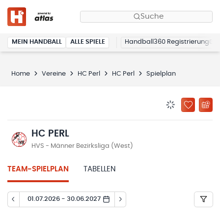
Suche
MEIN HANDBALL
ALLE SPIELE
Handball360 Registrierung
Home
Vereine
HC Perl
HC Perl
Spielplan
BENACHRICHTIG
ZU „MEINE
HC PERL
HVS - Männer Bezirksliga (West)
TEAM-SPIELPLAN
TABELLEN
01.07.2026 - 30.06.2027