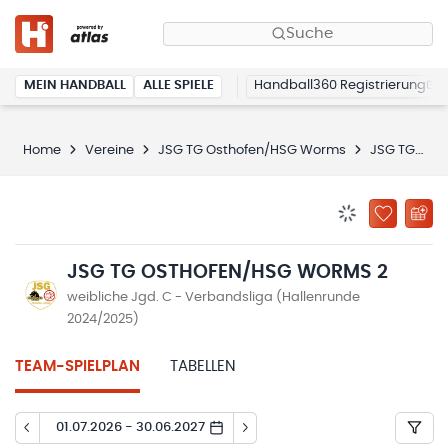
Suche
MEIN HANDBALL
ALLE SPIELE
Handball360 Registrierung
Home
Vereine
JSG TG Osthofen/HSG Worms
JSG TG Osthofen/HSG Worms 2
BENACHRICHTIG
ZU „MEINE
JSG TG OSTHOFEN/HSG WORMS 2
weibliche Jgd. C - Verbandsliga (Hallenrunde
2024/2025)
TEAM-SPIELPLAN
TABELLEN
01.07.2026 - 30.06.2027