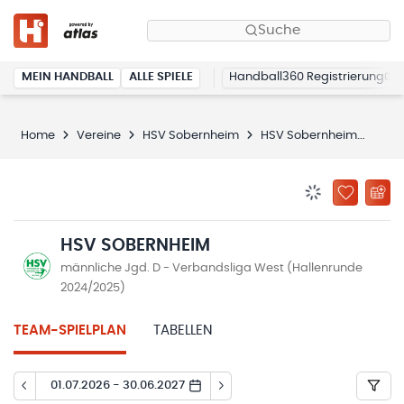
Suche
MEIN HANDBALL
ALLE SPIELE
Handball360 Registrierung
Home
Vereine
HSV Sobernheim
HSV Sobernheim
Spie
BENACHRICHTIG
ZU „MEINE
HSV SOBERNHEIM
männliche Jgd. D - Verbandsliga West (Hallenrunde
2024/2025)
TEAM-SPIELPLAN
TABELLEN
01.07.2026 - 30.06.2027