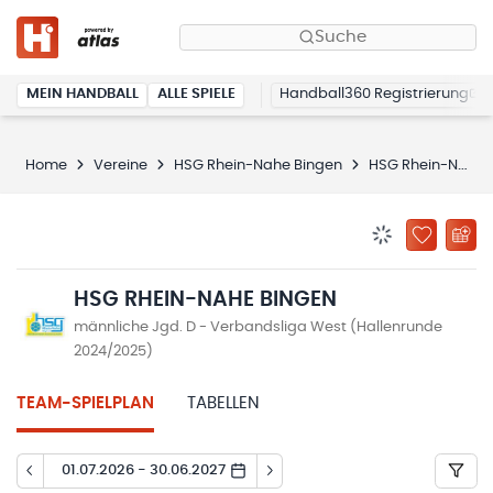
Suche
MEIN HANDBALL
ALLE SPIELE
Handball360 Registrierung
Home
Vereine
HSG Rhein-Nahe Bingen
HSG Rhein-Nahe Bingen
BENACHRICHTIG
ZU „MEINE
HSG RHEIN-NAHE BINGEN
männliche Jgd. D - Verbandsliga West (Hallenrunde
2024/2025)
TEAM-SPIELPLAN
TABELLEN
01.07.2026 - 30.06.2027