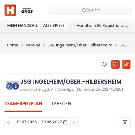
Suche
MEIN HANDBALL
ALLE SPIELE
Handball360 Registrierung
Home
Vereine
JSG Ingelheim/Ober.-Hilbersheim
JSG Ingelheim/Ober.-Hilbersheim
BENACHRICHTIG
ZU „MEINE
JSG INGELHEIM/OBER.-HILBERSHEIM
männliche Jgd. A - Oberliga (Hallenrunde 2024/2025)
TEAM-SPIELPLAN
TABELLEN
01.07.2026 - 30.06.2027