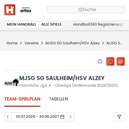
Suche
MEIN HANDBALL
ALLE SPIELE
Handball360 Registrierung
Home
Vereine
MJSG SG Saulheim/HSV Alzey
MJSG SG Saulheim/HSV Alzey
BENACHRICHTIG
ZU „MEINE
MJSG SG SAULHEIM/HSV ALZEY
männliche Jgd. A - Oberliga (Hallenrunde 2024/2025)
TEAM-SPIELPLAN
TABELLEN
01.07.2026 - 30.06.2027