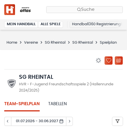
Suche
MEIN HANDBALL
ALLE SPIELE
Handball360 Registrierung
Home
Vereine
SG Rheintal
SG Rheintal
Spielplan
BENACHRICHTIG
ZU „MEINE
SG RHEINTAL
HVR - F-Jugend Freundschaftsspiele 2 (Hallenrunde
2024/2025)
TEAM-SPIELPLAN
TABELLEN
01.07.2026 - 30.06.2027