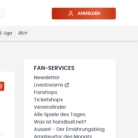
ANMELDEN
3. Liga
JBLH
FAN-SERVICES
Newsletter
Livestreams
HTIGUNGSSTATUS WIRD GELADEN
MEINE TEAMS“ HINZUFÜGEN
Fanshops
Ticketshops
Vereinsfinder
Alle Spiele des Tages
Was ist handball.net?
Auszeit - Der Ernährungsblog
Amateurtor des Monats