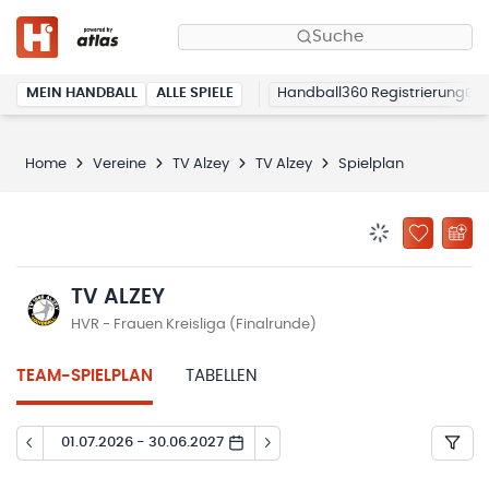
Suche
MEIN HANDBALL
ALLE SPIELE
Handball360 Registrierung
Home
Vereine
TV Alzey
TV Alzey
Spielplan
BENACHRICHTIG
ZU „MEINE
TV ALZEY
HVR - Frauen Kreisliga (Finalrunde)
TEAM-SPIELPLAN
TABELLEN
01.07.2026 - 30.06.2027