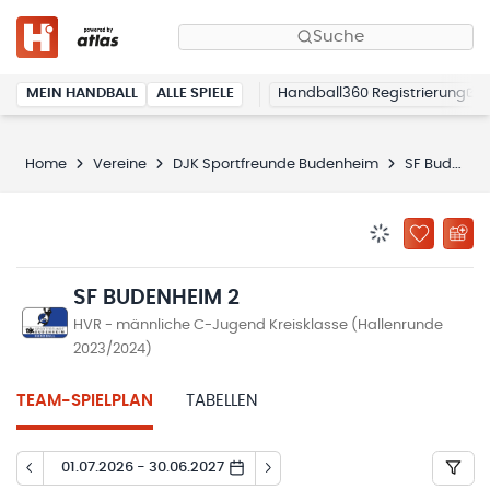
Suche
MEIN HANDBALL
ALLE SPIELE
Handball360 Registrierung
Home
Vereine
DJK Sportfreunde Budenheim
SF Budenheim 2
BENACHRICHTIG
ZU „MEINE
SF BUDENHEIM 2
HVR - männliche C-Jugend Kreisklasse (Hallenrunde
2023/2024)
TEAM-SPIELPLAN
TABELLEN
01.07.2026 - 30.06.2027