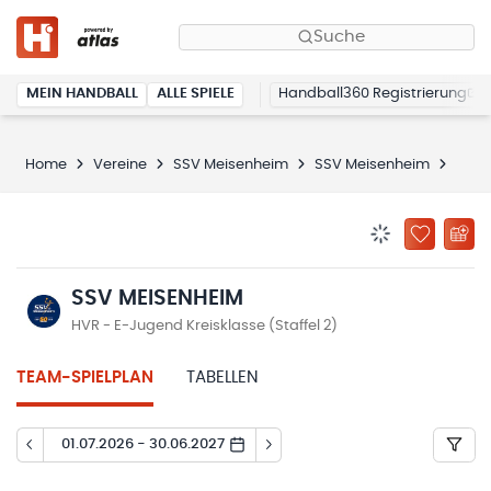
Suche
MEIN HANDBALL
ALLE SPIELE
Handball360 Registrierung
Home
Vereine
SSV Meisenheim
SSV Meisenheim
Spie
BENACHRICHTIG
ZU „MEINE
SSV MEISENHEIM
HVR - E-Jugend Kreisklasse (Staffel 2)
TEAM-SPIELPLAN
TABELLEN
01.07.2026 - 30.06.2027