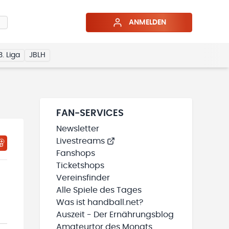
ANMELDEN
3. Liga
JBLH
FAN-SERVICES
Newsletter
Livestreams
HTIGUNGSSTATUS WIRD GELADEN
MEINE TEAMS“ HINZUFÜGEN
Fanshops
Ticketshops
Vereinsfinder
Alle Spiele des Tages
Was ist handball.net?
Auszeit - Der Ernährungsblog
Amateurtor des Monats