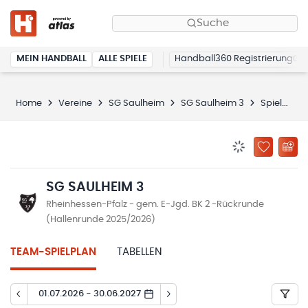
Suche
MEIN HANDBALL
ALLE SPIELE
Handball360 Registrierung
Home
Vereine
SG Saulheim
SG Saulheim 3
Spielplan
BENACHRICHTIG
ZU „MEINE
SG SAULHEIM 3
Rheinhessen-Pfalz - gem. E-Jgd. BK 2 -Rückrunde
(Hallenrunde 2025/2026)
TEAM-SPIELPLAN
TABELLEN
01.07.2026 - 30.06.2027