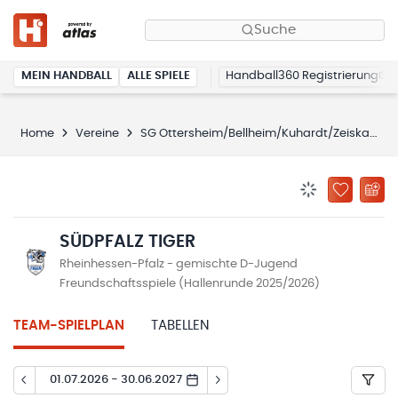
Suche
MEIN HANDBALL
ALLE SPIELE
Handball360 Registrierung
Home
Vereine
SG Ottersheim/Bellheim/Kuhardt/Zeiskam
BENACHRICHTIG
ZU „MEINE
SÜDPFALZ TIGER
Rheinhessen-Pfalz - gemischte D-Jugend
Freundschaftsspiele (Hallenrunde 2025/2026)
TEAM-SPIELPLAN
TABELLEN
01.07.2026 - 30.06.2027