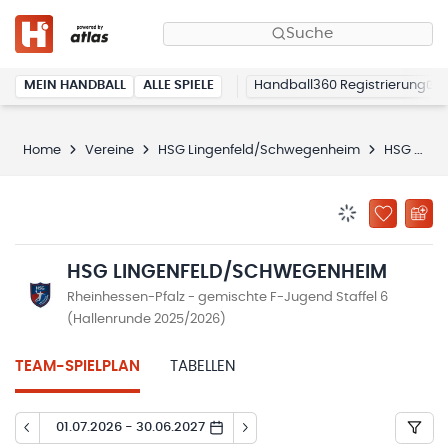
Suche
MEIN HANDBALL
ALLE SPIELE
Handball360 Registrierung
Home
Vereine
HSG Lingenfeld/Schwegenheim
HSG Lingenfeld/Schwegenheim
BENACHRICHTIG
ZU „MEINE
HSG LINGENFELD/SCHWEGENHEIM
Rheinhessen-Pfalz - gemischte F-Jugend Staffel 6
(Hallenrunde 2025/2026)
TEAM-SPIELPLAN
TABELLEN
01.07.2026 - 30.06.2027