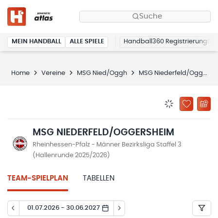
Suche
MEIN HANDBALL
ALLE SPIELE
Handball360 Registrierung
Home
Vereine
MSG Nied/Oggh
MSG Niederfeld/Oggersheim
BENACHRICHTIG
ZU „MEINE
MSG NIEDERFELD/OGGERSHEIM
Rheinhessen-Pfalz - Männer Bezirksliga Staffel 3
(Hallenrunde 2025/2026)
TEAM-SPIELPLAN
TABELLEN
01.07.2026 - 30.06.2027