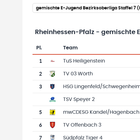
gemischte E-Jugend Bezirksoberliga Staffel 7 
Rheinhessen-Pfalz - gemischte E
Pl.
Team
Team-Logo
Tabelle mit Vereinsplatzierungen, Spielen, 
1
TuS Heiligenstein
2
TV 03 Wörth
3
HSG Lingenfeld/Schwegenhei
TSV Speyer 2
5
mwCDESG Kandel/Hagenbach
6
TV Offenbach 3
7
Südpfalz Tiger 4