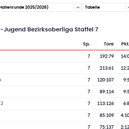
(Hallenrunde 2025/2026)
Tabelle
-Jugend Bezirksoberliga Staffel 7
Sp.
Tore
Pkt
Toren und Punkten
7
192
:
79
14:
7
213
:
61
12:
7
120
:
107
9:
m
7
89
:
114
9:
7
113
:
126
6:
 2
7
85
:
109
4:1
7
75
:
137
2:1