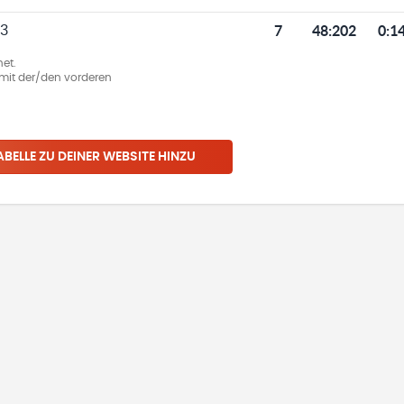
7
48
:
202
0:1
 3
et.
ie mit der/den vorderen
ABELLE ZU DEINER WEBSITE HINZU