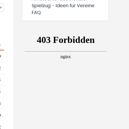
Spielzug - Ideen für Vereine
FAQ
.
0
2
5
5
8
0
2