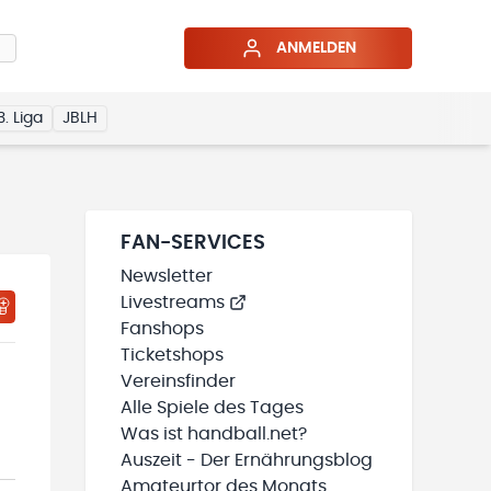
ANMELDEN
3. Liga
JBLH
FAN-SERVICES
Newsletter
Livestreams
HTIGUNGSSTATUS WIRD GELADEN
MEINE TEAMS“ HINZUFÜGEN
Fanshops
Ticketshops
Vereinsfinder
Alle Spiele des Tages
Was ist handball.net?
Auszeit - Der Ernährungsblog
Amateurtor des Monats