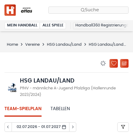
Suche
MEIN HANDBALL
ALLE SPIELE
Handball360 Registrierung
Home
Vereine
HSG Landau/Land
HSG Landau/Land
S
BENACHRICHTIG
ZU „MEINE
HSG LANDAU/LAND
PfHV - männliche A-Jugend Pfalzliga (Hallenrunde
2023/2024)
TEAM-SPIELPLAN
TABELLEN
02.07.2026 - 01.07.2027