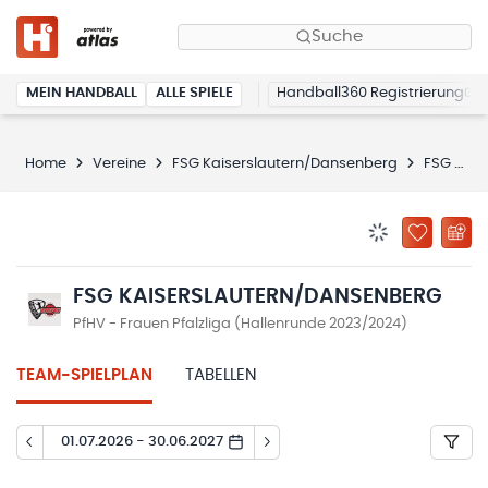
Suche
MEIN HANDBALL
ALLE SPIELE
Handball360 Registrierung
Home
Vereine
FSG Kaiserslautern/Dansenberg
FSG Kaiserslautern/Dansenberg
BENACHRICHTIG
ZU „MEINE
FSG KAISERSLAUTERN/DANSENBERG
PfHV - Frauen Pfalzliga (Hallenrunde 2023/2024)
TEAM-SPIELPLAN
TABELLEN
01.07.2026 - 30.06.2027