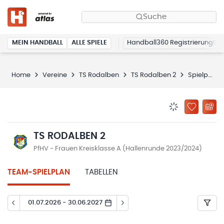
Suche
MEIN HANDBALL
ALLE SPIELE
Handball360 Registrierung
Home
Vereine
TS Rodalben
TS Rodalben 2
Spielplan
BENACHRICHTIG
ZU „MEINE
TS RODALBEN 2
PfHV - Frauen Kreisklasse A (Hallenrunde 2023/2024)
TEAM-SPIELPLAN
TABELLEN
01.07.2026 - 30.06.2027