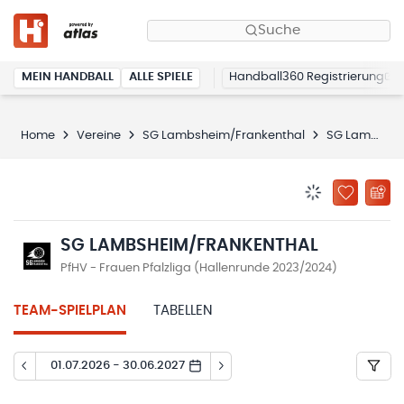
Suche
MEIN HANDBALL
ALLE SPIELE
Handball360 Registrierung
Home
Vereine
SG Lambsheim/Frankenthal
SG Lambsheim/Frankenthal
BENACHRICHTIG
ZU „MEINE
SG LAMBSHEIM/FRANKENTHAL
PfHV - Frauen Pfalzliga (Hallenrunde 2023/2024)
TEAM-SPIELPLAN
TABELLEN
01.07.2026 - 30.06.2027