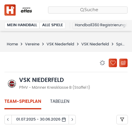
Suche
MEIN HANDBALL
ALLE SPIELE
Handball360 Registrierung
Home
Vereine
VSK Niederfeld
VSK Niederfeld
Spielplan
BENACHRICHTIG
ZU „MEINE
VSK NIEDERFELD
PfHV - Männer Kreisklasse B (Staffel 1)
TEAM-SPIELPLAN
TABELLEN
01.07.2025 - 30.06.2026