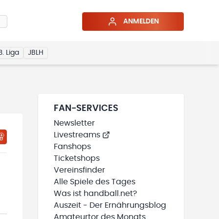
ANMELDEN
3. Liga
JBLH
FAN-SERVICES
Newsletter
Livestreams
HTIGUNGSSTATUS WIRD GELADEN
MEINE TEAMS“ HINZUFÜGEN
Fanshops
Ticketshops
Vereinsfinder
Alle Spiele des Tages
Was ist handball.net?
Auszeit - Der Ernährungsblog
Amateurtor des Monats