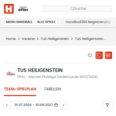
Suche
MEIN HANDBALL
ALLE SPIELE
Handball360 Registrierung
Home
Vereine
TuS Heiligenstein
TuS Heiligenstein
Spi
BENACHRICHTIG
ZU „MEINE
TUS HEILIGENSTEIN
PfHV - Männer Pfalzliga (Hallenrunde 2023/2024)
TEAM-SPIELPLAN
TABELLEN
01.07.2026 - 30.06.2027