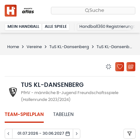
Suche
MEIN HANDBALL
ALLE SPIELE
Handball360 Registrierung
Home
Vereine
TuS KL-Dansenberg
TuS KL-Dansenberg
BENACHRICHTIG
ZU „MEINE
TUS KL-DANSENBERG
PfHV - männliche B-Jugend Freundschaftsspiele
(Hallenrunde 2023/2024)
TEAM-SPIELPLAN
TABELLEN
01.07.2026 - 30.06.2027