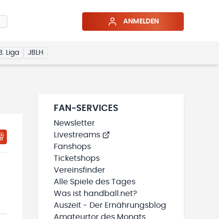
ANMELDEN
3. Liga
JBLH
FAN-SERVICES
Newsletter
Livestreams
HTIGUNGSSTATUS WIRD GELADEN
MEINE TEAMS“ HINZUFÜGEN
Fanshops
Ticketshops
Vereinsfinder
Alle Spiele des Tages
Was ist handball.net?
Auszeit - Der Ernährungsblog
Amateurtor des Monats